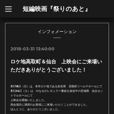
短編映画『祭りのあと』
t
o
g
g
l
e
n
インフォメーション
a
v
i
g
2018-03-31 13:40:00
a
t
i
ロケ地高取町＆仙台 上映会にご来場い
o
n
ただきありがとうございました！
3月18日（日）は、本作ロケ地である奈良県 高取町リベルテホールにて
3月24日（土）は、やなせがレギュラー番組を放送中の宮城県 仙台セン
トラルホールにて
上映会を開催いたしました。
両会場共に満席のお客様にご来場いただくことができました。
ほんとうに、ありがとうございました。