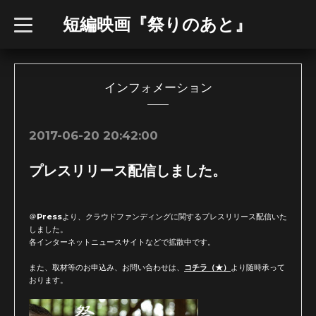
短編映画『祭りのあと』
t
o
g
g
l
e
n
インフォメーション
a
v
i
g
2017-06-20 20:42:00
a
t
i
プレスリリース配信しました。
o
n
＠Pressより、クラウドファンディングに関するプレスリリース配信いた
しました。
各インターネットニュースサイトなどで拡散中です。
また、取材等のお申込み、お問い合わせは、
コチラ（★）
より随時承って
おります。