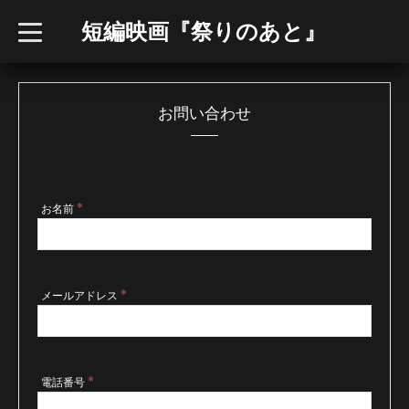
短編映画『祭りのあと』
t
o
g
g
l
e
n
お問い合わせ
a
v
i
g
a
t
i
*
お名前
o
n
*
メールアドレス
*
電話番号