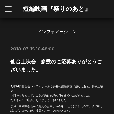
短編映画『祭りのあと』
t
o
g
g
l
e
n
インフォメーション
a
v
i
g
2018-03-15 16:48:00
a
t
i
仙台上映会 多数のご応募ありがとうご
o
n
ざいました。
3月24日仙台セントラルホールで開催の短編映画『祭りのあと』特別上映
会。
本日をもちまして、ご参加受付を締め切らせていただきました。
たくさんのご応募、ありがとうございました。
なお、座席数を遥かに超えるお申し込みをいただきましたので、誠に申し
訳ございませんが、抽選とさせていただきます。